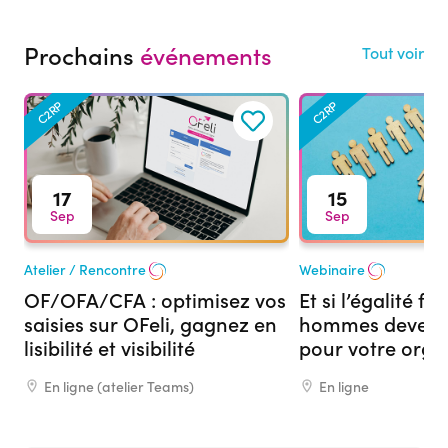
Prochains
événements
Tout voir
C2RP
C2RP
17
15
Sep
Sep
Atelier / Rencontre
Webinaire
OF/OFA/CFA : optimisez vos
Et si l’égalité 
saisies sur OFeli, gagnez en
hommes devenai
lisibilité et visibilité
pour votre org
formation ?
En ligne (atelier Teams)
En ligne