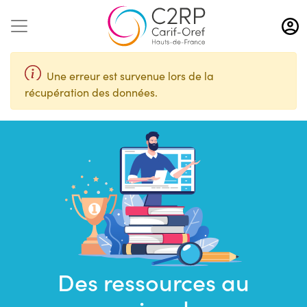
Aller
au
contenu
principal
Une erreur est survenue lors de la
récupération des données.
Des ressources au
Saisir