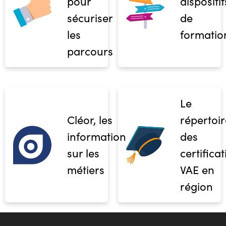
pour
dispositif
sécuriser
de
les
formatio
parcours
Le
Cléor, les
répertoir
informations
des
sur les
certifica
métiers
VAE en
région