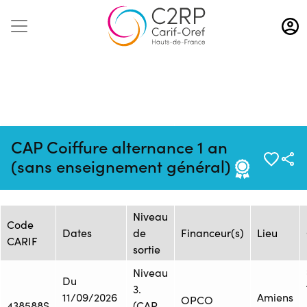
Aller
au
contenu
principal
Mise à jour :
Formation :
Source : ECOLE
CAP Coiffure alternance 1 an
16/02/2026
1615716
TERRADE AMIENS
(sans enseignement général)
Session de formation
Niveau
Code
Dates
de
Financeur(s)
Lieu
CARIF
sortie
Niveau
Du
3.
11/09/2026
Amiens
OPCO
438588S
(CAP,