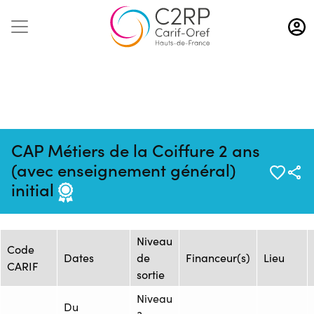
Aller
au
contenu
principal
CAP Métiers de la Coiffure 2 ans
Mise à jour :
Formation :
Source : ECOLE
(avec enseignement général)
13/10/2025
1615770
TERRADE AMIENS
initial
Session de formation
Niveau
Code
Dates
de
Financeur(s)
Lieu
CARIF
sortie
Niveau
Du