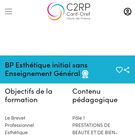
Aller
au
contenu
principal
Pas de session programmée en
BP Esthétique initial sans
ce moment
Enseignement Général
Objectifs de la
Contenu
formation
pédagogique
Le Brevet
Pôle 1
Professionnel
PRESTATIONS DE
Esthétique
BEAUTE ET DE BIEN-