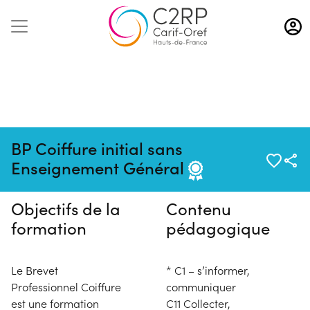
Aller
au
contenu
principal
Pas de session programmée en
BP Coiffure initial sans
ce moment
Enseignement Général
Objectifs de la
Contenu
formation
pédagogique
Le Brevet
* C1 – s’informer,
Professionnel Coiffure
communiquer
est une formation
C11 Collecter,