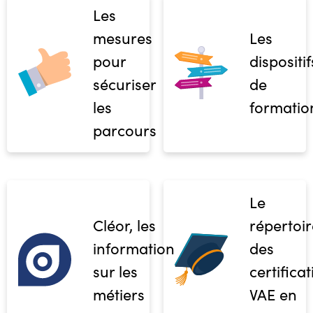
Les
mesures
Les
pour
dispositif
sécuriser
de
les
formatio
parcours
Le
Cléor, les
répertoir
informations
des
sur les
certifica
métiers
VAE en