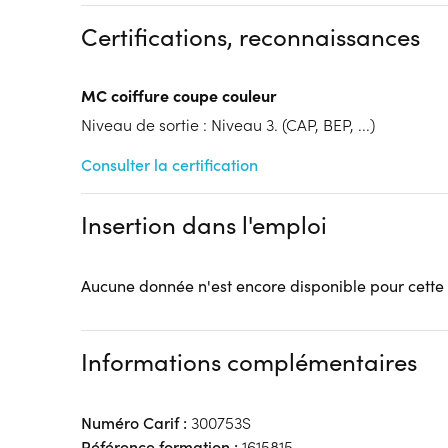
Dispositif
Certifications, reconnaissances
Financements à déterminer selon la situation du 
Tarif :
2500
MC coiffure coupe couleur
Modalités d'enseignement :
Formation entièrement
Lieu de formation
Niveau de sortie : Niveau 3. (CAP, BEP, ...)
41 Rue Jules Barni
Consulter la certification
80000 Amiens
Accueil sur le lieu de formation
Insertion dans l'emploi
Accès handicap :
Oui
Hébergement :
Pas d'hébergement
Restauration :
Une salle de pause accueillante ave
Aucune donnée n'est encore disponible pour cette
dispositions: micro-ondes, réfrigérateur, machine 
Transport :
Ecole située au cœur de la gare d'Amie
quais de trains et arrêt de bus.
Informations complémentaires
Numéro Carif :
300753S
Référence formation :
1615815