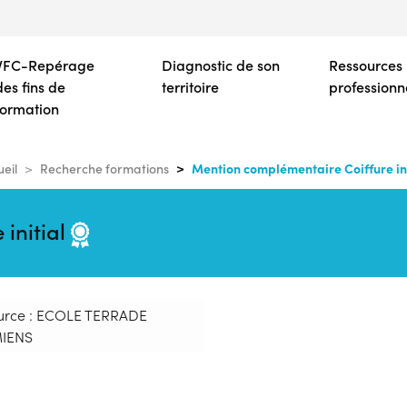
Aller
au
contenu
VFC-Repérage
Diagnostic de son
Ressources
principal
des fins de
territoire
professionn
formation
Mention complémentaire Coiffure ini
eil
Recherche formations
initial
urce : ECOLE TERRADE
IENS