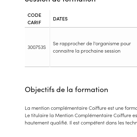
CODE
DATES
CARIF
Se rapprocher de l'organisme pour
300753S
connaitre la prochaine session
Durée
Durée totale de la formation :
820h
Objectifs de la formation
Durée en centre :
400h
Durée en entreprise :
420h
Modalités de formation
La mention complémentaire Coiffure est une form
Rythme :
Le titulaire la Mention Complémentaire Coiffure es
Cours de jour
hautement qualifié. Il est compétent dans les tech
Type de parcours :
Parcours collectif