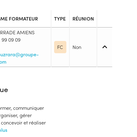
SME FORMATEUR
TYPE
RÉUNION
ERRADE AMIENS
 99 09 09
FC
Non
ouzrara@groupe-
com
 1. Maîtrise des savoirs de base
ue
fure est ouverte à tous les candidats titulaires
nformer, communiquer
rganiser, gérer
blic
concevoir et réaliser
s
plus