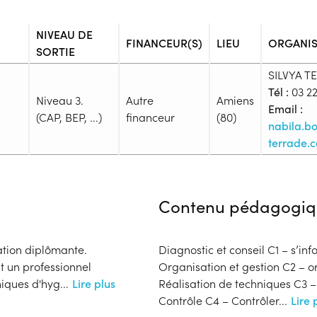
NIVEAU DE
FINANCEUR(S)
LIEU
ORGANI
SORTIE
SILVYA T
Tél :
03 22
Niveau 3.
Autre
Amiens
Email :
(CAP, BEP, ...)
financeur
(80)
nabila.b
terrade.
Admission
Niveau d'entrée requis :
Niveau
Contenu pédagogiq
Prérequis :
La Mention Complémentaire Coif
du CAP Coiffure.
ation diplômante.
Diagnostic et conseil C1 – s’i
Public :
t un professionnel
Organisation et gestion C2 – o
En recherche d'emploi, Tout pu
niques d'hyg
...
Lire plus
Réalisation de techniques C3 – 
Réunions d'information
Contrôle C4 – Contrôler
...
Lire 
Aucune information