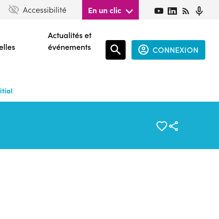
Accessibilité
En un clic
Actualités et
elles
événements
CONNEXION
Espace
connecté
tial
guest