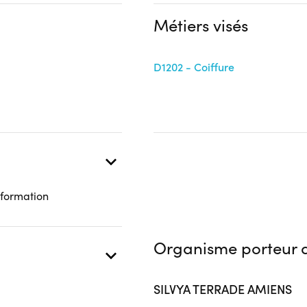
Financeur
Complément d'informat
Métiers visés
bénéficiaire
Autre financeur
Aucune information
D1202 - Coiffure
 présentielle
c les équipements mis à
 formation
à café.
ns: grande accessibilité aux
Organisme porteur d
SILVYA TERRADE AMIENS