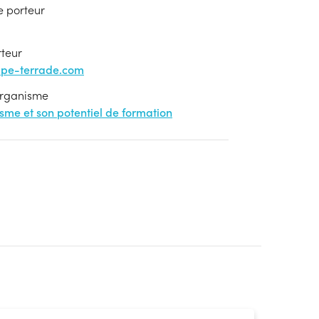
e porteur
rteur
upe-terrade.com
'organisme
nisme et son potentiel de formation