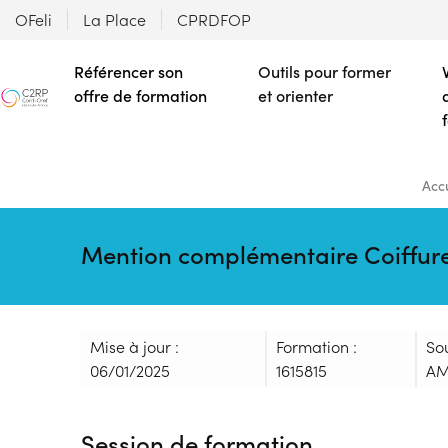
OFeli
La Place
CPRDFOP
Référencer son
Outils pour former
offre de formation
et orienter
Accu
Mention complémentaire Coiffure 
Mise à jour :
Formation :
So
06/01/2025
1615815
AM
Session de formation