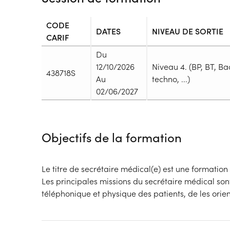
CODE
DATES
NIVEAU DE SORTIE
CARIF
Du
12/10/2026
Niveau 4. (BP, BT, Ba
438718S
Au
techno, ...)
02/06/2027
Durée
Durée totale de la formation :
914h
Objectifs de la formation
Durée en centre :
704h
Durée en entreprise :
210h
Modalités de formation
Le titre de secrétaire médical(e) est une formation 
Rythme :
Les principales missions du secrétaire médical son
Cours de jour
téléphonique et physique des patients, de les orie
Type de parcours :
Parcours collectif
Dispositif