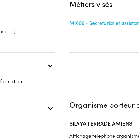
Métiers visés
Complément d'informat
bénéficiaire
Autre financeur
Aucune information
M1609 - Secrétariat et assist
 présentielle
no, ...)
c les équipements mis à
 formation
à café.
ns: grande accessibilité aux
Organisme porteur d
SILVYA TERRADE AMIENS
Affichage téléphone organism