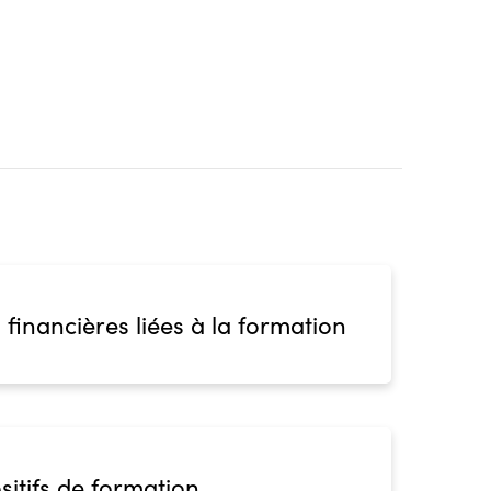
4. (BP, BT, Bac pro ou techno, ...)
rétaire Médical(e), les critères suivants sont
 · Justifier d’un niveau Baccalauréat (niveau 4) ·
on professionnelle (titre ou diplôme) de niveau 3
blic
s
ion
 financières liées à la formation
sitifs de formation