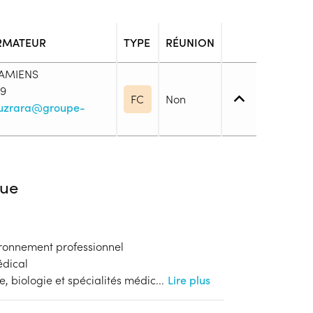
RMATEUR
TYPE
RÉUNION
 AMIENS
09
FC
Non
ouzrara@groupe-
4. (BP, BT, Bac pro ou techno, ...)
ue
rétaire Médical(e), les critères suivants sont
 · Justifier d’un niveau Baccalauréat (niveau 4) ·
on professionnelle (titre ou diplôme) de niveau 3
ironnement professionnel
édical
blic
, biologie et spécialités médic
...
Lire plus
s