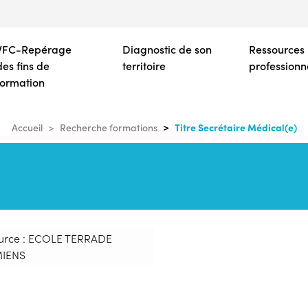
Aller
au
contenu
VFC-Repérage
Diagnostic de son
Ressources
principal
des fins de
territoire
professionn
formation
Titre Secrétaire Médical(e)
Accueil
Recherche formations
urce : ECOLE TERRADE
IENS