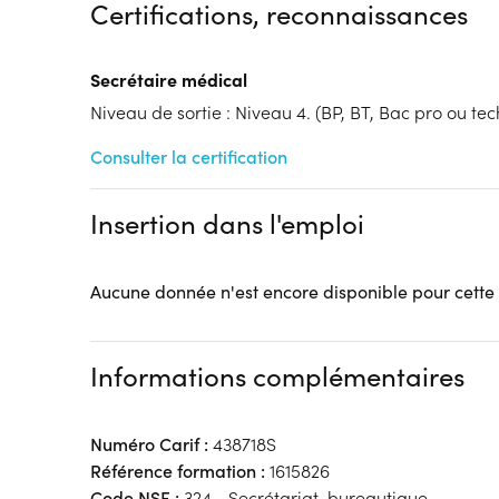
Certifications, reconnaissances
Financements à déterminer selon la situation du 
Tarif :
4400
Secrétaire médical
Modalités d'enseignement :
Formation entièrement
Lieu de formation
Niveau de sortie : Niveau 4. (BP, BT, Bac pro ou tech
41 Rue Jules Barni
Consulter la certification
80000 Amiens
Accueil sur le lieu de formation
Insertion dans l'emploi
Accès handicap :
Oui
Hébergement :
Pas d'hébergement
Restauration :
Une salle de pause accueillante ave
Aucune donnée n'est encore disponible pour cette
dispositions: micro-ondes, réfrigérateur, machine 
Transport :
Ecole située au cœur de la gare d'Amie
quais de trains et arrêt de bus.
Informations complémentaires
Numéro Carif :
438718S
Référence formation :
1615826
Code NSF :
324 - Secrétariat, bureautique