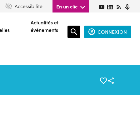
Accessibilité
En un clic
Actualités et
elles
événements
CONNEXION
Espace
connecté
guest