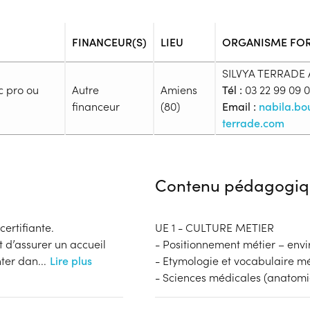
FINANCEUR(S)
LIEU
ORGANISME FO
SILVYA TERRADE
c pro ou
Autre
Amiens
Tél :
03 22 99 09 
financeur
(80)
Email :
nabila.b
terrade.com
Admission
Niveau d'entrée requis :
Niveau 
Contenu pédagogiq
Prérequis :
Pour accéder à la formation Sec
requis : · Avoir 18 ans minimum,
certifiante.
UE 1 - CULTURE METIER
Être titulaire d’une certificati
t d’assurer un accueil
- Positionnement métier – env
Public :
nter dan
...
Lire plus
- Etymologie et vocabulaire m
En recherche d'emploi, Tout pu
- Sciences médicales (anatomie
Réunions d'information
Financeur
Aucune information