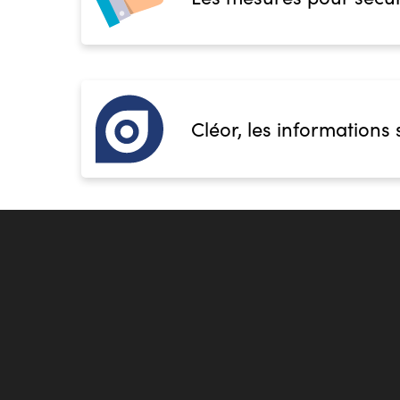
Accès handicap :
Oui
Hébergement :
Pas d'hébergement
Restauration :
Une salle de pause accueillante ave
dispositions: micro-ondes, réfrigérateur, machine 
Transport :
Ecole située au cœur de la gare d'Amie
quais de trains et arrêt de bus.
Cléor, les informations 