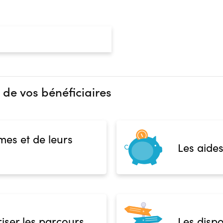
Admission
Niveau d'entrée requis :
Niveau 
Prérequis :
Pour accéder à la formation Sec
requis : · Avoir 18 ans minimum,
Être titulaire d’une certificati
Public :
 de vos bénéficiaires
En recherche d'emploi, Tout pu
Réunions d'information
Financeur
Aucune information
Complément d'informat
bénéficiaire
Autre financeur
mes et de leurs
Aucune information
Les aides
 présentielle
iser les parcours
Les dispo