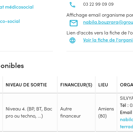
03 22 99 09 09
nat médicosocial
Affichage email organisme po
co-social
nabila.bouzrara@gro
Lien d'accès vers la fiche de l
Voir la fiche de l'orga
ponibles
NIVEAU DE SORTIE
FINANCEUR(S)
LIEU
ORGA
SILVY
Tél :
03
Niveau 4. (BP, BT, Bac
Autre
Amiens
Email 
pro ou techno, ...)
financeur
(80)
nabil
terra