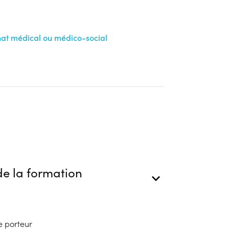
ion
anat médical ou médico-social
e la formation
e porteur