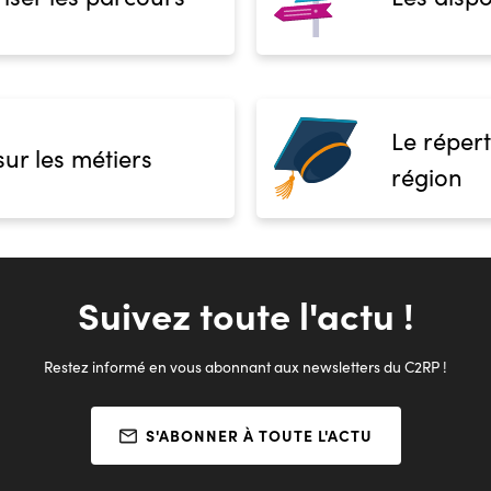
c les équipements mis à
à café.
ns: grande accessibilité aux
Le répert
sur les métiers
région
Suivez toute l'actu !
Restez informé en vous abonnant aux newsletters du C2RP !
S'ABONNER À TOUTE L'ACTU