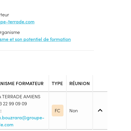
rteur
upe-terrade.com
'organisme
nisme et son potentiel de formation
NISME FORMATEUR
TYPE
RÉUNION
A TERRADE AMIENS
 22 99 09 09
:
FC
Non
a.bouzrara@groupe-
de.com