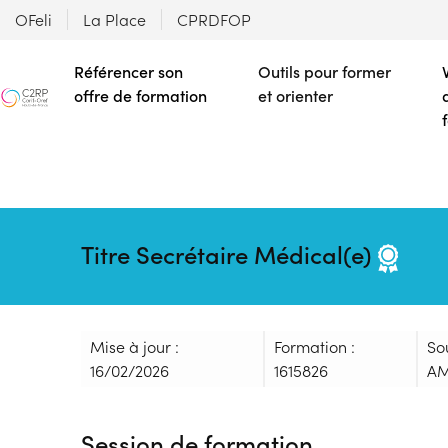
OFeli
La Place
CPRDFOP
Référencer son
Outils pour former
offre de formation
et orienter
Titre Secrétaire Médical(e)
Mise à jour :
Formation :
So
16/02/2026
1615826
AM
Session de formation