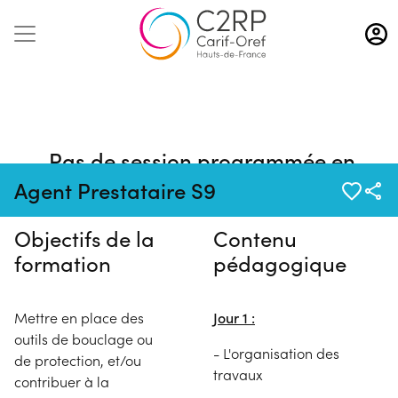
Aller
au
contenu
principal
Pas de session programmée en
ce moment
Agent Prestataire S9
Objectifs de la
Contenu
formation
pédagogique
Mettre en place des
Jour 1 :
outils de bouclage ou
- L'organisation des
de protection, et/ou
travaux
contribuer à la