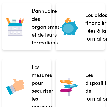
L'annuaire
Les aide
des
financièr
organismes
liées à la
et de leurs
formatio
formations
Les
mesures
Les
pour
dispositif
sécuriser
de
les
formatio
parcours