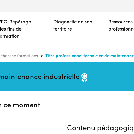
Aller
au
contenu
VFC-Repérage
Diagnostic de son
Ressources
principal
des fins de
territoire
professionn
formation
Titre professionnel technicien de maintenance
cherche formations
 maintenance industrielle
n ce moment
Contenu pédagogiq