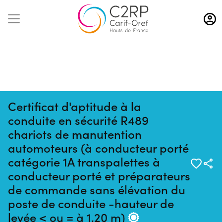
Aller
au
contenu
principal
Certificat d'aptitude à la
conduite en sécurité R489
chariots de manutention
automoteurs (à conducteur porté
catégorie 1A transpalettes à
conducteur porté et préparateurs
de commande sans élévation du
Pas de session programmée en
poste de conduite -hauteur de
ce moment
levée < ou = à 1,20 m)