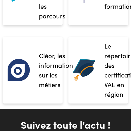
les
formatio
parcours
Le
Cléor, les
répertoir
informations
des
sur les
certifica
métiers
VAE en
région
Suivez toute l'actu !