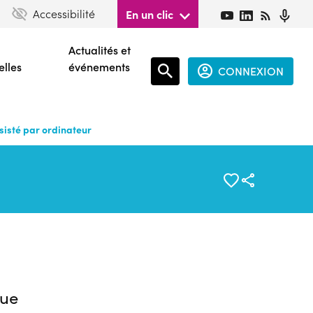
Accessibilité
En un clic
Actualités et
elles
événements
CONNEXION
Espace
connecté
sisté par ordinateur
guest
ue