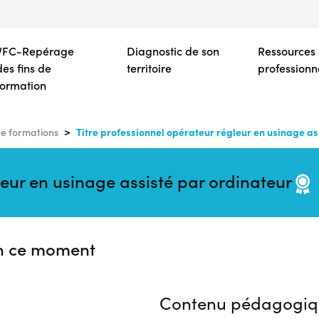
Aller
au
contenu
VFC-Repérage
Diagnostic de son
Ressources
principal
des fins de
territoire
professionn
formation
Titre professionnel opérateur régleur en usinage as
e formations
leur en usinage assisté par ordinateur
n ce moment
Contenu pédagogiq