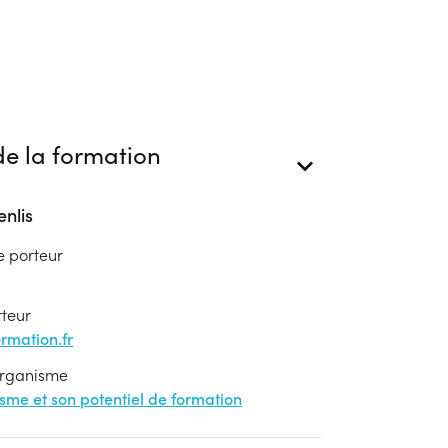
e la formation
nlis
e porteur
rteur
mation.fr
'organisme
nisme et son potentiel de formation