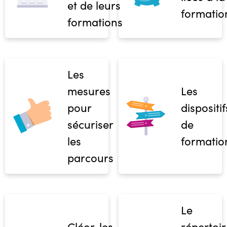
et de leurs
formatio
formations
Les
mesures
Les
pour
dispositif
sécuriser
de
les
formatio
parcours
Le
Cléor, les
répertoir