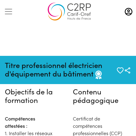
Aller
au
contenu
principal
Pas de session programmée en
Titre professionnel électricien
ce moment
d'équipement du bâtiment
Objectifs de la
Contenu
formation
pédagogique
Compétences
Certificat de
attestées :
compétences
1. Installer les réseaux
professionnelles (CCP)