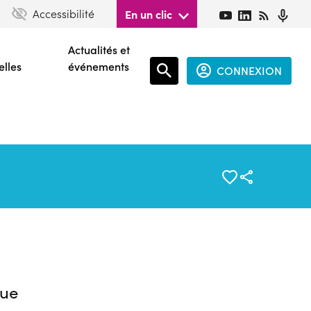
Accessibilité
En un clic
Actualités et
elles
événements
CONNEXION
Espace
connecté
guest
ue