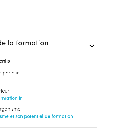
e la formation
nlis
e porteur
rteur
mation.fr
'organisme
nisme et son potentiel de formation