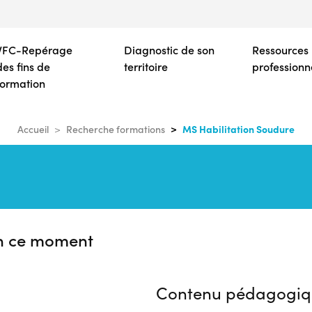
Aller
au
contenu
VFC-Repérage
Diagnostic de son
Ressources
principal
des fins de
territoire
professionn
formation
MS Habilitation Soudure
Accueil
Recherche formations
n ce moment
Contenu pédagogiq