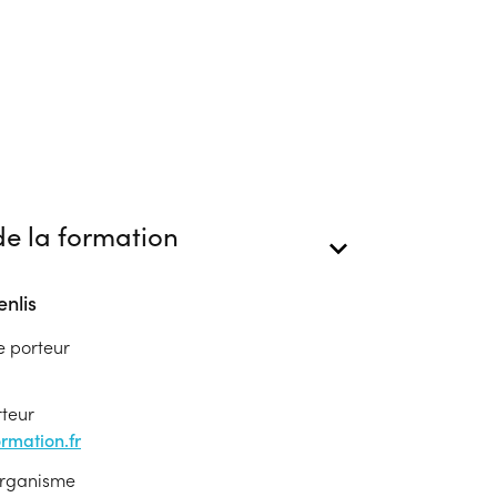
e la formation
nlis
e porteur
rteur
mation.fr
'organisme