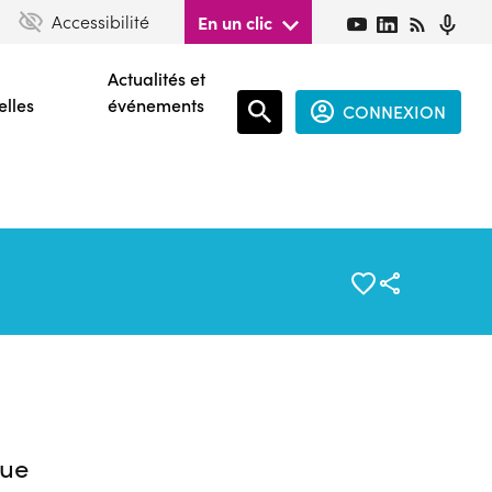
Accessibilité
En un clic
Actualités et
elles
événements
CONNEXION
Espace
connecté
guest
ue