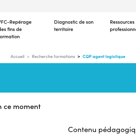
Aller
au
contenu
VFC-Repérage
Diagnostic de son
Ressources
principal
des fins de
territoire
professionn
formation
CQP agent logistique
Accueil
Recherche formations
n ce moment
Contenu pédagogiq