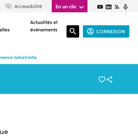
Accessibilité
En un clic
Actualités et
elles
événements
CONNEXION
Espace
connecté
nance industrielle
guest
ue