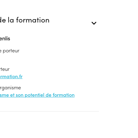
e la formation
nlis
e porteur
rteur
mation.fr
'organisme
nisme et son potentiel de formation