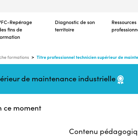
Aller
au
contenu
VFC-Repérage
Diagnostic de son
Ressources
principal
des fins de
territoire
professionn
formation
Titre professionnel technicien supérieur de mainte
che formations
périeur de maintenance industrielle
n ce moment
Contenu pédagogiq