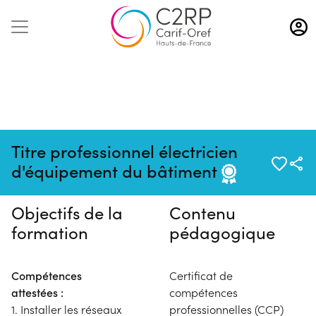
Aller
au
contenu
principal
Pas de session programmée en
Titre professionnel électricien
ce moment
d'équipement du bâtiment
Objectifs de la
Contenu
formation
pédagogique
Compétences
Certificat de
attestées :
compétences
1. Installer les réseaux
professionnelles (CCP)