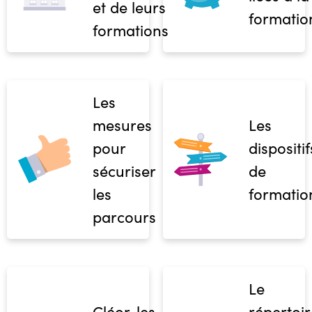
et de leurs
formatio
formations
Les
mesures
Les
pour
dispositif
sécuriser
de
les
formatio
parcours
Le
Cléor, les
répertoir