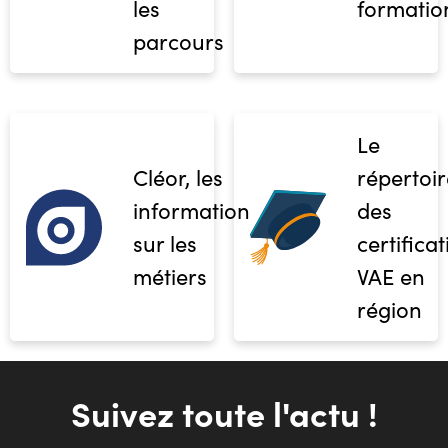
les
formatio
parcours
Le
Cléor, les
répertoir
informations
des
sur les
certifica
métiers
VAE en
région
Suivez toute l'actu !