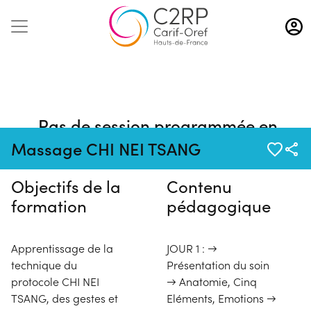
Aller
au
contenu
principal
Pas de session programmée en
ce moment
Massage CHI NEI TSANG
Objectifs de la
Contenu
formation
pédagogique
Apprentissage de la
JOUR 1 : →
technique du
Présentation du soin
protocole CHI NEI
→ Anatomie, Cinq
TSANG, des gestes et
Eléments, Emotions →