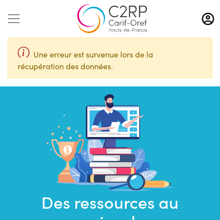
Aller
au
contenu
principal
Une erreur est survenue lors de la
récupération des données.
Des ressources au
Saisir