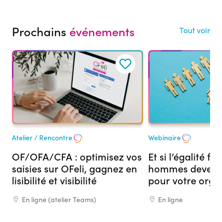
Prochains
événements
Tout voir
17
15
Sep
Sep
C2RP
C2RP
Atelier / Rencontre
Webinaire
OF/OFA/CFA : optimisez vos
Et si l’égalité 
saisies sur OFeli, gagnez en
hommes devenai
lisibilité et visibilité
pour votre org
formation ?
En ligne (atelier Teams)
En ligne