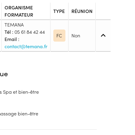
ORGANISME
TYPE
RÉUNION
FORMATEUR
TEMANA
Tél :
05 61 84 42 44
FC
Non
Email :
contact@temana.fr
 1. Maîtrise des savoirs de base
ue
s Spa et bien-être
blic
s
massage bien-être
ion