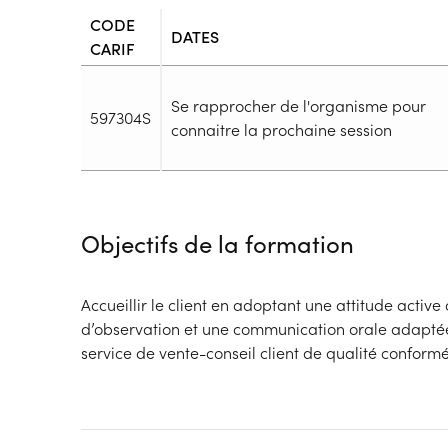
CODE
DATES
CARIF
Se rapprocher de l'organisme pour
597304S
connaitre la prochaine session
Durée
Durée totale de la formation :
429h
Objectifs de la formation
Durée en centre :
429h
Durée en entreprise :
h
Modalités de formation
Accueillir le client en adoptant une attitude active
Rythme :
d’observation et une communication orale adaptée
Temps partiel
service de vente-conseil client de qualité confor
Type de parcours :
Parcours collectif
Dispositif
Financements à déterminer selon la situation du 