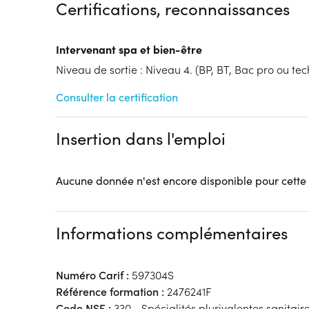
Certifications, reconnaissances
Tarif :
N.C.
Modalités d'enseignement :
Formation hybride
Intervenant spa et bien-être
Lieu de formation
Niveau de sortie : Niveau 4. (BP, BT, Bac pro ou tech
3 Rue des Teinturiers
59491 Villeneuve-d'Ascq
Consulter la certification
Accueil sur le lieu de formation
Accès handicap :
Pas d'accès handicap
Insertion dans l'emploi
Hébergement :
Pas d'hébergement
Restauration :
Pas de restauration
Transport :
Pas de transport
Aucune donnée n'est encore disponible pour cette
Informations complémentaires
Numéro Carif :
597304S
Référence formation :
2476241F
Code NSF :
330 - Spécialités plurivalentes sanitaire