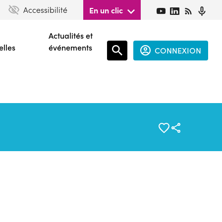
Accessibilité
En un clic
Actualités et
elles
événements
CONNEXION
Espace
connecté
guest