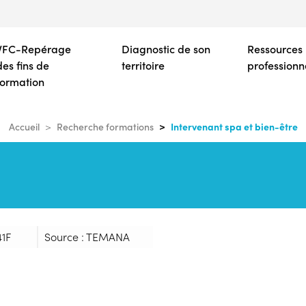
Aller
au
contenu
VFC-Repérage
Diagnostic de son
Ressources
principal
des fins de
territoire
professionn
formation
Intervenant spa et bien-être
Accueil
Recherche formations
41F
Source : TEMANA