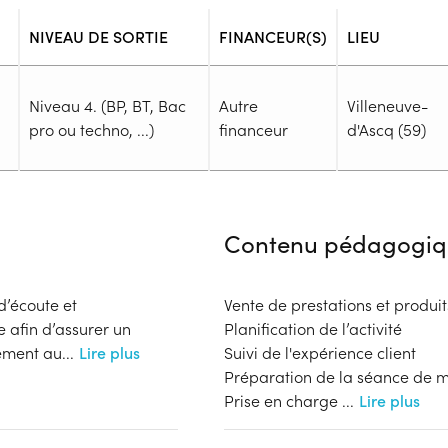
NIVEAU DE SORTIE
FINANCEUR(S)
LIEU
Niveau 4. (BP, BT, Bac
Autre
Villeneuve-
pro ou techno, ...)
financeur
d'Ascq (59)
Admission
Niveau d'entrée requis :
Niveau
Contenu pédagogiq
Prérequis :
-
Public :
 d’écoute et
Vente de prestations et produit
En recherche d'emploi, Tout pu
 afin d’assurer un
Planification de l’activité
Réunions d'information
mément au
...
Lire plus
Suivi de l'expérience client
Aucune information
Préparation de la séance de 
Complément d'informat
Prise en charge
...
Lire plus
Financeur
Aucune information
bénéficiaire
Autre financeur