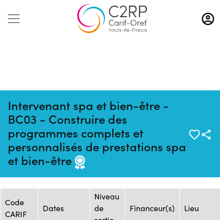
Aller
au
contenu
principal
Intervenant spa et bien-être -
BC03 - Construire des
programmes complets et
Mise à jour :
Formation :
Source :
personnalisés de prestations spa
16/04/2026
2476253F
TEMANA
et bien-être
Session de formation
Niveau
Code
Dates
de
Financeur(s)
Lieu
CARIF
sortie