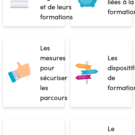
liées à la
et de leurs
formatio
formations
Les
mesures
Les
pour
dispositif
sécuriser
de
les
formatio
parcours
Le