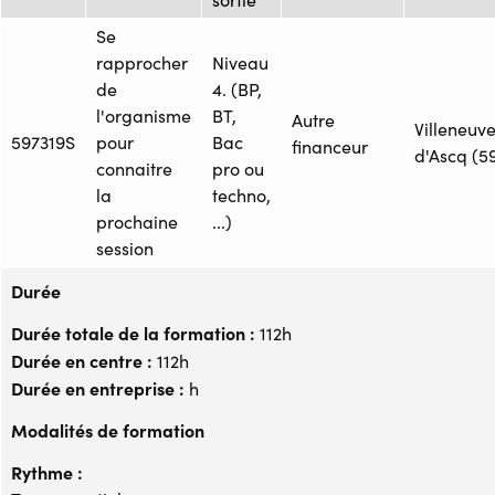
Se
rapprocher
Niveau
de
4. (BP,
l'organisme
BT,
Autre
Villeneuv
597319S
pour
Bac
financeur
d'Ascq (5
connaitre
pro ou
la
techno,
prochaine
...)
session
Durée
Durée totale de la formation :
112h
Durée en centre :
112h
Durée en entreprise :
h
Modalités de formation
Rythme :