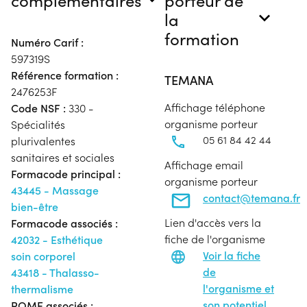
la
formation
Numéro Carif :
597319S
Référence formation :
TEMANA
2476253F
Affichage téléphone
Code NSF :
330 -
organisme porteur
Spécialités
05 61 84 42 44
plurivalentes
sanitaires et sociales
Affichage email
Formacode principal :
organisme porteur
43445 - Massage
contact@temana.fr
bien-être
Lien d'accès vers la
Formacode associés :
fiche de l'organisme
42032 - Esthétique
Voir la fiche
soin corporel
de
43418 - Thalasso-
l'organisme et
thermalisme
son potentiel
ROME associés :