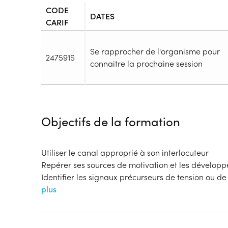
CODE
DATES
CARIF
Se rapprocher de l'organisme pour
247591S
connaitre la prochaine session
Durée
Durée totale de la formation :
28h
Objectifs de la formation
Durée en centre :
28h
Durée en entreprise :
h
Modalités de formation
Utiliser le canal approprié à son interlocuteur
Rythme :
Repérer ses sources de motivation et les développ
Cours de jour
Identifier les signaux précurseurs de tension ou de 
Type de parcours :
Parcours mixte
plus
Dispositif
OPCO Entreprises