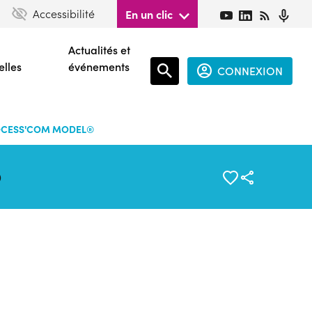
Accessibilité
En un clic
Actualités et
elles
événements
CONNEXION
Espace
connecté
OCESS'COM MODEL®
guest
®