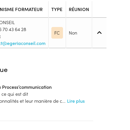
NISME FORMATEUR
TYPE
RÉUNION
ONSEIL
 70 43 64 28
FC
Non
:
ct@egeriaconseil.com
iveau spécifique
ue
a Process’communication
arié
ce qui est dit
blic
onnalités et leur manière de c
...
Lire plus
s
ion