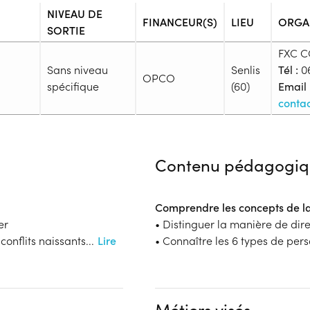
NIVEAU DE
FINANCEUR(S)
LIEU
ORGA
SORTIE
FXC C
Sans niveau
Senlis
Tél :
06
OPCO
spécifique
(60)
Email 
conta
Admission
Niveau d'entrée requis :
Sans n
Contenu pédagogiq
Prérequis :
-
Public :
Comprendre les concepts de l
En activité professionnelle, Sal
er
• Distinguer la manière de dire 
En recherche d'emploi, Tout pu
conflits naissants
...
Lire
• Connaître les 6 types de pers
Réunions d'information
Aucune information
Financeur
Complément d'informat
OPCO
Aucune information
Métiers visés