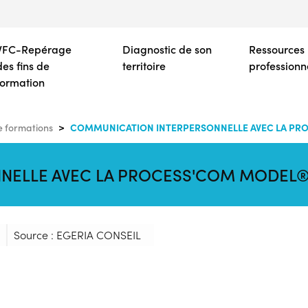
Aller
au
contenu
VFC-Repérage
Diagnostic de son
Ressources
principal
des fins de
territoire
professionn
formation
COMMUNICATION INTERPERSONNELLE AVEC LA PR
 formations
NELLE AVEC LA PROCESS'COM MODEL
Source : EGERIA CONSEIL