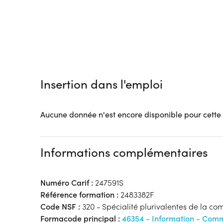
Tarif :
N.C.
Modalités d'enseignement :
Formation hybride
Lieu de formation
1 Avenue du Poteau
60300 Senlis
Accueil sur le lieu de formation
Insertion dans l'emploi
Accès handicap :
Pas d'accès handicap
Hébergement :
Pas d'hébergement
Restauration :
Pas de restauration
Aucune donnée n'est encore disponible pour cette
Transport :
Pas de transport
Informations complémentaires
Numéro Carif :
247591S
Référence formation :
2483382F
Code NSF :
320 - Spécialité plurivalentes de la c
Formacode principal :
46354 - Information - Com