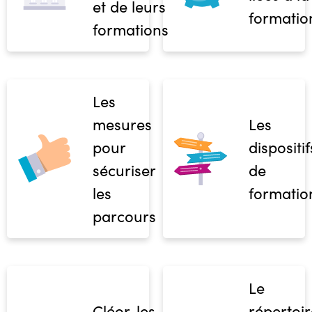
et de leurs
formatio
formations
Les
mesures
Les
pour
dispositif
sécuriser
de
les
formatio
parcours
Le
Cléor, les
répertoir