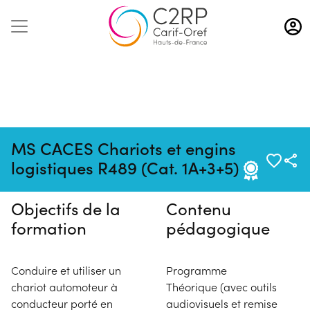
Aller
au
contenu
principal
Pas de session programmée en
MS CACES Chariots et engins
ce moment
logistiques R489 (Cat. 1A+3+5)
Objectifs de la
Contenu
formation
pédagogique
Conduire et utiliser un
Programme
chariot automoteur à
Théorique (avec outils
conducteur porté en
audiovisuels et remise