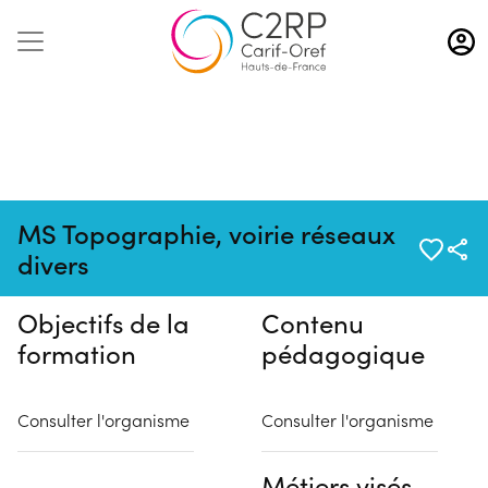
Aller
au
contenu
principal
Pas de session programmée en
MS Topographie, voirie réseaux
ce moment
divers
Objectifs de la
Contenu
formation
pédagogique
Consulter l'organisme
Consulter l'organisme
Métiers visés