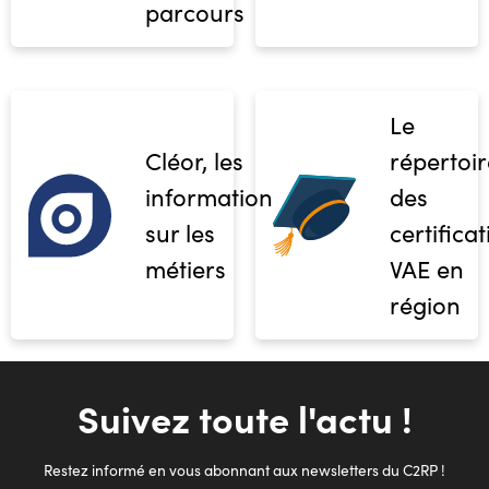
parcours
Le
Cléor, les
répertoir
informations
des
sur les
certifica
métiers
VAE en
région
Suivez toute l'actu !
Restez informé en vous abonnant aux newsletters du C2RP !