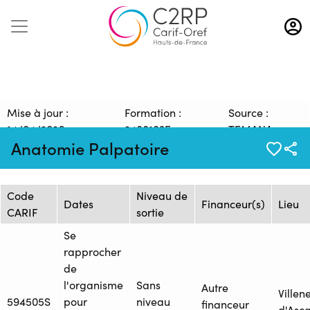
Aller
au
contenu
principal
Mise à jour :
Formation :
Source :
14/04/2026
2488183F
TEMANA
Anatomie Palpatoire
Session de formation
Code
Niveau de
Dates
Financeur(s)
Lieu
CARIF
sortie
Se
rapprocher
de
l'organisme
Sans
Autre
Villen
594505S
pour
niveau
financeur
d'Ascq