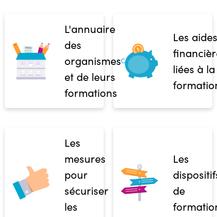
L'annuaire
Les aide
des
financièr
organismes
liées à la
et de leurs
formatio
formations
Les
mesures
Les
pour
dispositif
sécuriser
de
les
formatio