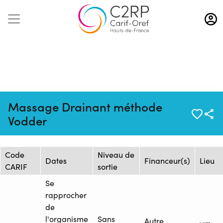
Aller
au
contenu
principal
Mise à jour :
Formation :
Source :
Massage Drainant méthode
14/04/2026
2488547F
TEMANA
Vodder
Session de formation
Code
Niveau de
Dates
Financeur(s)
Lieu
CARIF
sortie
Se
rapprocher
de
l'organisme
Sans
Autre