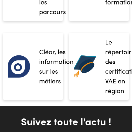
les
formatio
parcours
Le
Cléor, les
répertoir
informations
des
sur les
certifica
métiers
VAE en
région
Suivez toute l'actu !