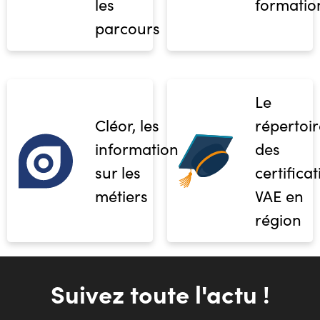
les
formatio
parcours
Le
Cléor, les
répertoir
informations
des
sur les
certifica
métiers
VAE en
région
Suivez toute l'actu !