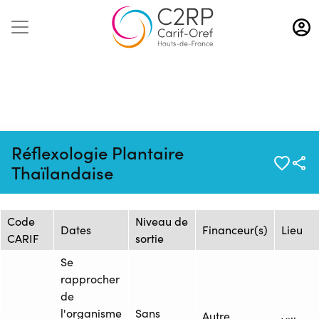
Aller
au
contenu
principal
Mise à jour :
Formation :
Source :
Réflexologie Plantaire
19/11/2024
2488558F
TEMANA
Thaïlandaise
Session de formation
Code
Niveau de
Dates
Financeur(s)
Lieu
CARIF
sortie
Se
rapprocher
de
l'organisme
Sans
Autre