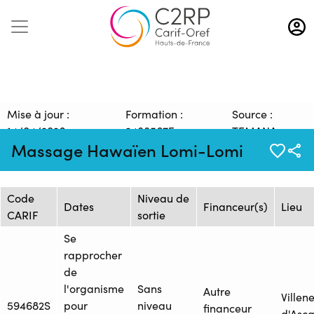
Aller
au
contenu
principal
Mise à jour :
Formation :
Source :
14/04/2026
2488567F
TEMANA
Massage Hawaïen Lomi-Lomi
Session de formation
Code
Niveau de
Dates
Financeur(s)
Lieu
CARIF
sortie
Se
rapprocher
de
l'organisme
Sans
Autre
Villen
594682S
pour
niveau
financeur
d'Ascq