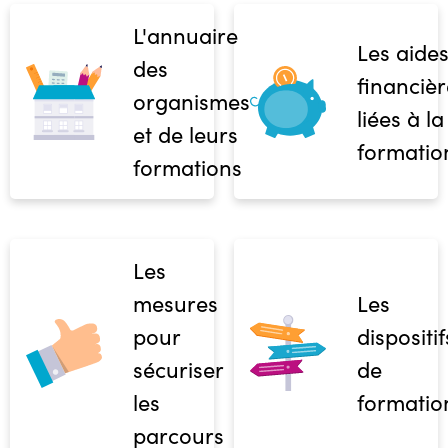
L'annuaire
Les aide
des
financièr
organismes
liées à la
et de leurs
formatio
formations
Les
mesures
Les
pour
dispositif
sécuriser
de
les
formatio
parcours