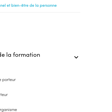
el et bien-être de la personne
e la formation
e porteur
rteur
'organisme