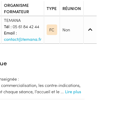
ORGANISME
TYPE
RÉUNION
FORMATEUR
TEMANA
Tél :
05 61 84 42 44
FC
Non
Email :
contact@temana.fr
iveau spécifique
ue
nseignée :
blic
a commercialisation, les contre-indications,
s
t chaque séance, l’accueil et le
...
Lire plus
ion