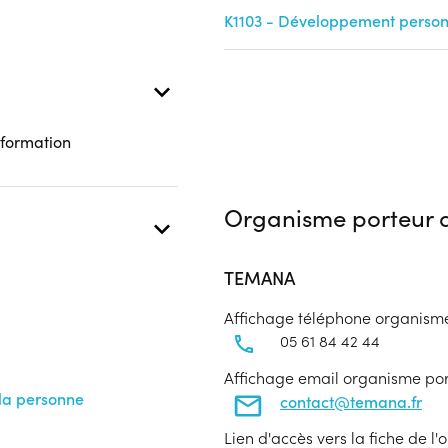
K1103 - Développement personn
 présentielle
 formation
Organisme porteur d
TEMANA
Affichage téléphone organism
05 61 84 42 44
Affichage email organisme po
la personne
contact@temana.fr
Lien d'accès vers la fiche de l