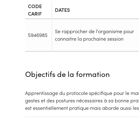
CODE
DATES
CARIF
Se rapprocher de l'organisme pour
594698S
connaitre la prochaine session
Durée
Durée totale de la formation :
5h
Objectifs de la formation
Durée en centre :
5h
Durée en entreprise :
h
Modalités de formation
Apprentissage du protocole spécifique pour le ma
Rythme :
gestes et des postures nécessaires à sa bonne pra
Temps partiel
est essentiellement pratique mais aborde aussi les 
Type de parcours :
Parcours collectif
Dispositif
Financements à déterminer selon la situation du 