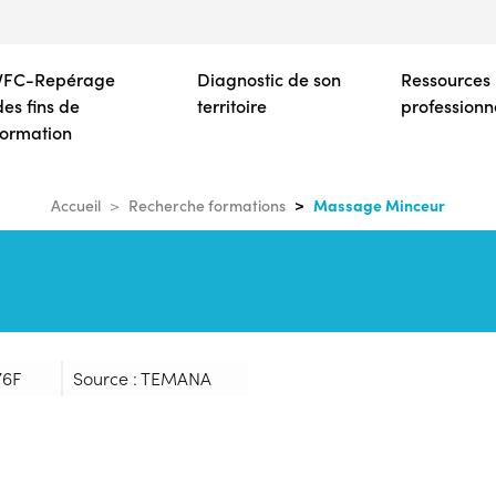
Aller
au
contenu
VFC-Repérage
Diagnostic de son
Ressources
principal
des fins de
territoire
professionn
formation
Massage Minceur
Accueil
Recherche formations
76F
Source : TEMANA