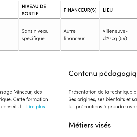
NIVEAU DE
FINANCEUR(S)
LIEU
SORTIE
Sans niveau
Autre
Villeneuve-
spécifique
financeur
d'Ascq (59)
Admission
Niveau d'entrée requis :
Sans n
Contenu pédagogiq
Prérequis :
-
Public :
ssage Minceur, des
Présentation de la technique e
En recherche d'emploi, Tout pu
tique. Cette formation
Ses origines, ses bienfaits et s
Réunions d'information
conseils l
...
Lire plus
les précautions à prendre avan
Aucune information
Complément d'informat
Financeur
Métiers visés
Aucune information
bénéficiaire
Autre financeur