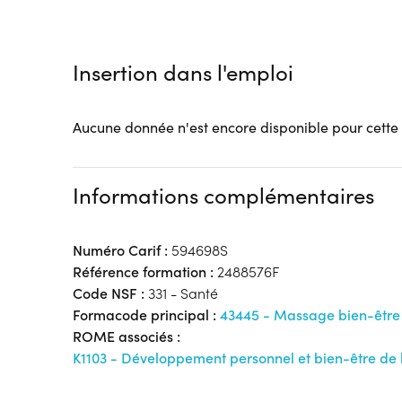
Tarif :
N.C.
Modalités d'enseignement :
Formation entièrement
Lieu de formation
Insertion dans l'emploi
3 Rue des Teinturiers
59491 Villeneuve-d'Ascq
Aucune donnée n'est encore disponible pour cette
Accueil sur le lieu de formation
Accès handicap :
Pas d'accès handicap
Hébergement :
Pas d'hébergement
Informations complémentaires
Restauration :
Pas de restauration
Transport :
Pas de transport
Numéro Carif :
594698S
Référence formation :
2488576F
Code NSF :
331 - Santé
Formacode principal :
43445 - Massage bien-être
ROME associés :
K1103 - Développement personnel et bien-être de 