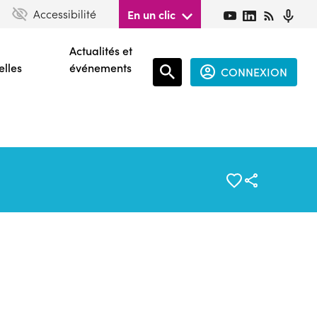
Accessibilité
En un clic
Actualités et
elles
événements
CONNEXION
Espace
connecté
guest