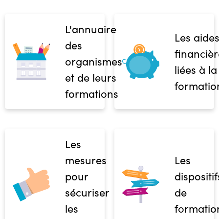
L'annuaire
Les aide
des
financièr
organismes
liées à la
et de leurs
formatio
formations
Les
mesures
Les
pour
dispositif
sécuriser
de
les
formatio