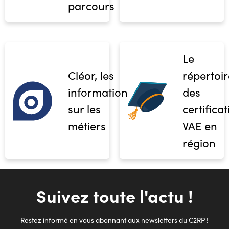
parcours
Le
Cléor, les
répertoir
informations
des
sur les
certifica
métiers
VAE en
région
Suivez toute l'actu !
Restez informé en vous abonnant aux newsletters du C2RP !