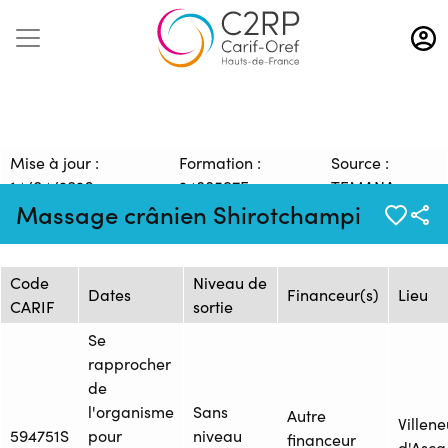
Aller
au
contenu
principal
Mise à jour :
Formation :
Source :
14/04/2026
2488597F
TEMANA
Massage crânien Shirotchampi
Session de formation
Code
Niveau de
Dates
Financeur(s)
Lieu
CARIF
sortie
Se
rapprocher
de
l'organisme
Sans
Autre
Villen
594751S
pour
niveau
financeur
d'Ascq