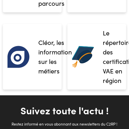
parcours
Le
Cléor, les
répertoir
informations
des
sur les
certifica
métiers
VAE en
région
Suivez toute l'actu !
Restez informé en vous abonnant aux newsletters du C2RP !