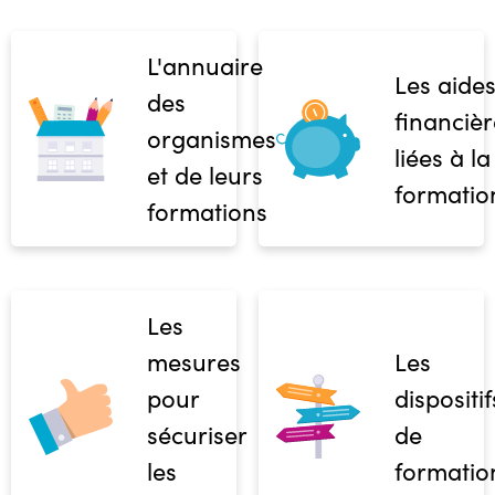
L'annuaire
Les aide
des
financièr
organismes
liées à la
et de leurs
formatio
formations
Les
mesures
Les
pour
dispositif
sécuriser
de
les
formatio