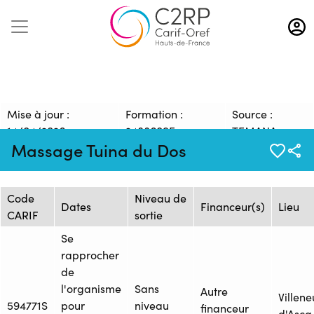
Aller
au
contenu
principal
Mise à jour :
Formation :
Source :
14/04/2026
2488609F
TEMANA
Massage Tuina du Dos
Session de formation
Code
Niveau de
Dates
Financeur(s)
Lieu
CARIF
sortie
Se
rapprocher
de
l'organisme
Sans
Autre
Villen
594771S
pour
niveau
financeur
d'Ascq