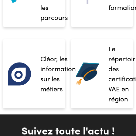
les
formatio
parcours
Le
Cléor, les
répertoir
informations
des
sur les
certifica
métiers
VAE en
région
Suivez toute l'actu !