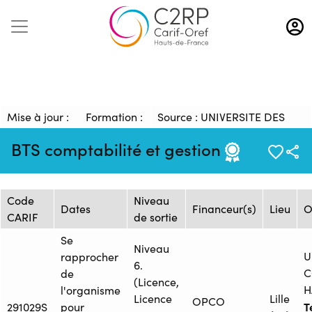
Aller
au
contenu
principal
Mise à jour :
Formation :
Source : UNIVERSITE DES
21/01/2025
2492584F
COMPETENCES HABITAT
BTS comptabilité et gestion
Session de formation
Code
Niveau
Dates
Financeur(s)
Lieu
O
CARIF
de sortie
Se
Niveau
U
rapprocher
6.
C
de
(Licence,
H
l'organisme
Licence
Lille
OPCO
Té
291029S
pour