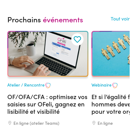
Prochains
événements
Tout voir
17
15
Sep
Sep
C2RP
C2RP
Atelier / Rencontre
Webinaire
OF/OFA/CFA : optimisez vos
Et si l’égalité 
saisies sur OFeli, gagnez en
hommes devenai
lisibilité et visibilité
pour votre org
formation ?
En ligne (atelier Teams)
En ligne