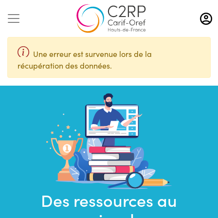
Aller
au
contenu
principal
Une erreur est survenue lors de la
récupération des données.
Des ressources au
Saisir