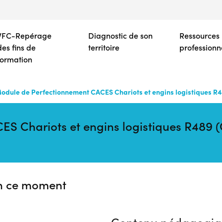
Aller
au
contenu
VFC-Repérage
Diagnostic de son
Ressources
principal
des fins de
territoire
professionn
formation
odule de Perfectionnement CACES Chariots et engins logistiques R4
S Chariots et engins logistiques R489 (
n ce moment