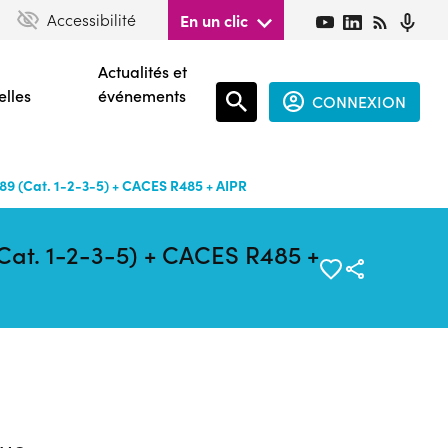
Accessibilité
En un clic
Actualités et
elles
événements
CONNEXION
Espace
connecté
89 (Cat. 1-2-3-5) + CACES R485 + AIPR
guest
Cat. 1-2-3-5) + CACES R485 +