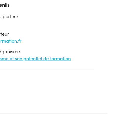
nlis
e porteur
rteur
mation.fr
'organisme
nisme et son potentiel de formation