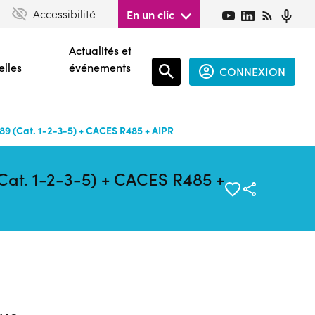
Accessibilité
En un clic
Actualités et
elles
événements
CONNEXION
Espace
connecté
89 (Cat. 1-2-3-5) + CACES R485 + AIPR
guest
Cat. 1-2-3-5) + CACES R485 +