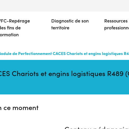
Aller
au
contenu
VFC-Repérage
Diagnostic de son
Ressources
principal
des fins de
territoire
professionn
formation
odule de Perfectionnement CACES Chariots et engins logistiques R4
S Chariots et engins logistiques R489 (
n ce moment