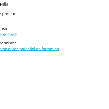
nlis
e porteur
rteur
mation.fr
'organisme
nisme et son potentiel de formation