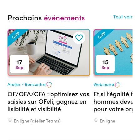
Prochains
événements
Tout voir
C2RP
C2RP
17
15
Sep
Sep
Atelier / Rencontre
Webinaire
OF/OFA/CFA : optimisez vos
Et si l’égalité 
saisies sur OFeli, gagnez en
hommes devenai
lisibilité et visibilité
pour votre org
formation ?
En ligne (atelier Teams)
En ligne