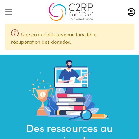
Aller
au
contenu
principal
Une erreur est survenue lors de la
récupération des données.
Des ressources au
Saisir