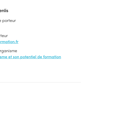
nlis
e porteur
rteur
mation.fr
'organisme
nisme et son potentiel de formation