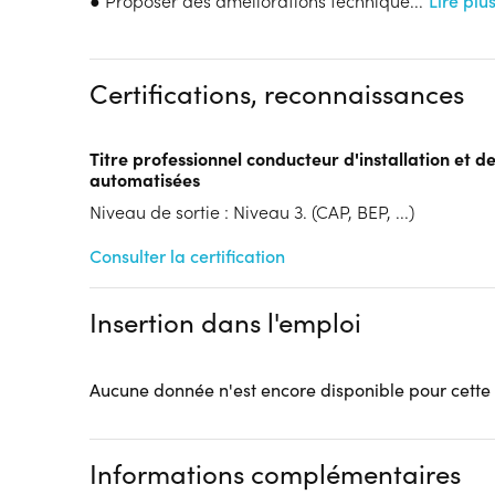
● Proposer des améliorations technique
...
Lire plu
Dispositif
Se former pour un emploi en région -
Certifications, reconnaissances
Qualifiant 2025
Tarif :
N.C.
Titre professionnel conducteur d'installation et 
Modalités d'enseignement :
Formation entièrement
automatisées
Lieu de formation
Niveau de sortie : Niveau 3. (CAP, BEP, ...)
74 Rue de Poulainville
80000 Amiens
Consulter la certification
Accueil sur le lieu de formation
Accès handicap :
Pas d'accès handicap
Insertion dans l'emploi
Hébergement :
Pas d'hébergement
Restauration :
Pas de restauration
Transport :
Pas de transport
Aucune donnée n'est encore disponible pour cette
Informations complémentaires