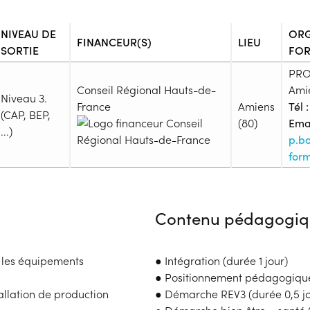
NIVEAU DE
ORG
FINANCEUR(S)
LIEU
SORTIE
FO
PRO
Conseil Régional Hauts-de-
Ami
Niveau 3.
France
Amiens
Tél :
(CAP, BEP,
(80)
Emai
...)
p.b
form
Admission
Niveau d'entrée requis :
Niveau
Contenu pédagogiq
Prérequis :
La maîtrise des savoirs de base
nécessaires.
t les équipements
● Intégration (durée 1 jour)
Public :
● Positionnement pédagogique 
En recherche d'emploi, Tout pu
allation de production
● Démarche REV3 (durée 0,5 jo
Réunions d'information