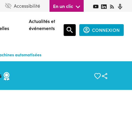
Accessibilité
En un clic
Actualités et
elles
événements
CONNEXION
Espace
connecté
 machines automatisées
guest
es