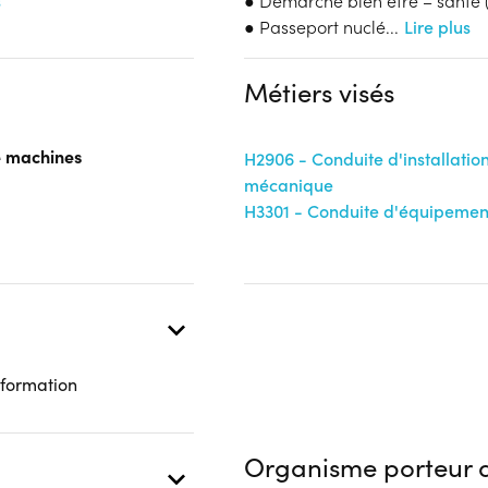
s
● Démarche bien être – santé (
Aucune information
● Passeport nuclé
...
Lire plus
Financeur
Complément d'informat
Conseil Régional Hauts-de-
Aucune information
Métiers visés
France
de machines
H2906 - Conduite d'installatio
 présentielle
mécanique
H3301 - Conduite d'équipemen
 formation
Organisme porteur d