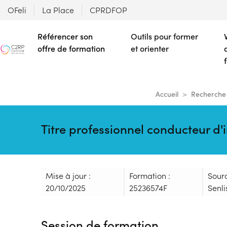
OFeli
La Place
CPRDFOP
Référencer son
Outils pour former
offre de formation
et orienter
Accueil
Recherche 
Titre professionnel conducteur d
Mise à jour :
Formation :
Sour
20/10/2025
25236574F
Senli
Session de formation