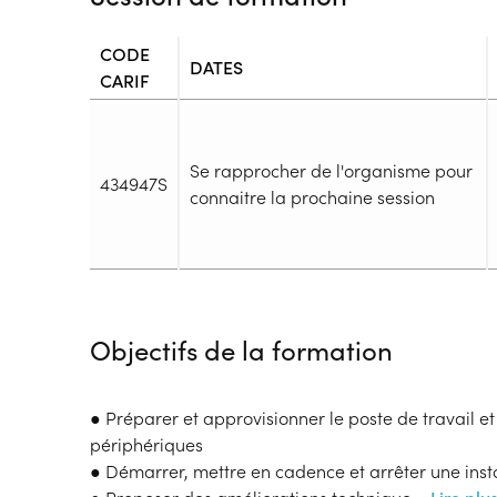
CODE
DATES
CARIF
Se rapprocher de l'organisme pour
434947S
connaitre la prochaine session
Durée
Durée totale de la formation :
637h
Objectifs de la formation
Durée en centre :
462h
Durée en entreprise :
175h
Modalités de formation
● Préparer et approvisionner le poste de travail e
Rythme :
périphériques
Cours de jour
● Démarrer, mettre en cadence et arrêter une inst
Type de parcours :
Parcours collectif