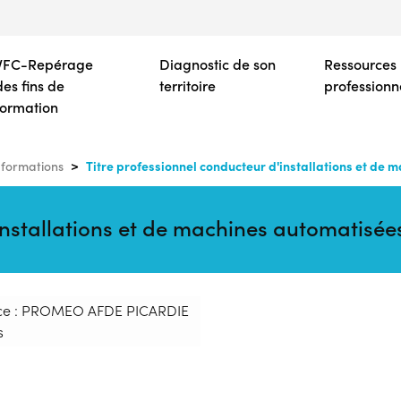
Aller
au
contenu
VFC-Repérage
Diagnostic de son
Ressources
principal
des fins de
territoire
professionn
formation
Titre professionnel conducteur d'installations et de
formations
'installations et de machines automatisé
ce : PROMEO AFDE PICARDIE
s