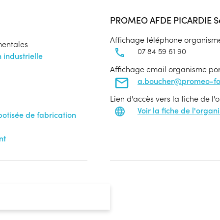
PROMEO AFDE PICARDIE Se
Affichage téléphone organism
mentales
07 84 59 61 90
 industrielle
Affichage email organisme po
a.boucher@promeo-for
Lien d'accès vers la fiche de l
Voir la fiche de l'orga
botisée de fabrication
nt