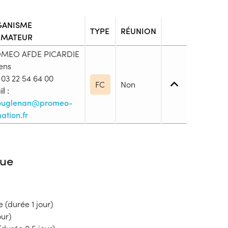
ANISME
TYPE
RÉUNION
RMATEUR
MEO AFDE PICARDIE
ens
03 22 54 64 00
FC
Non
l :
ouglenan@promeo-
ation.fr
 1. Maîtrise des savoirs de base
ue
, les opérations et les unités de mesure sont
(durée 1 jour)
blic
ur)
s