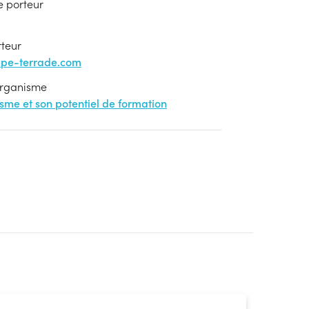
e porteur
rteur
upe-terrade.com
'organisme
nisme et son potentiel de formation