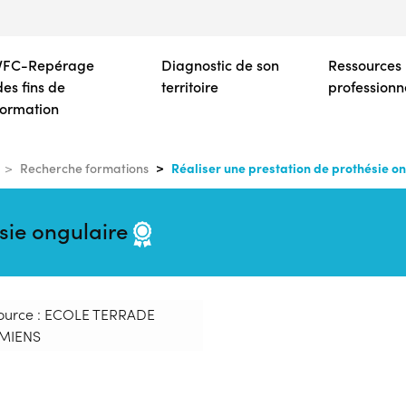
Aller
au
contenu
VFC-Repérage
Diagnostic de son
Ressources
principal
des fins de
territoire
professionn
formation
Réaliser une prestation de prothésie o
Recherche formations
ésie ongulaire
ource : ECOLE TERRADE
MIENS