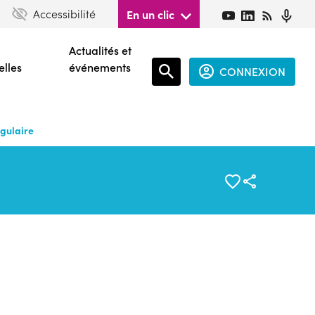
Accessibilité
En un clic
Actualités et
elles
événements
CONNEXION
Espace
connecté
ngulaire
guest