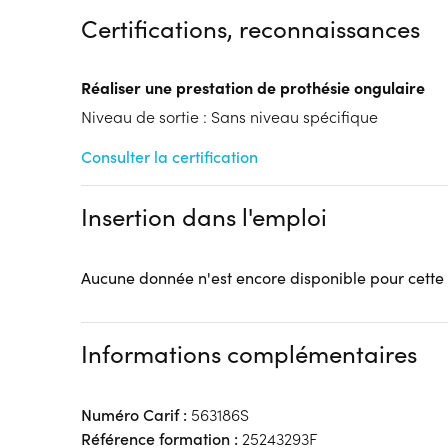
Dispositif
Certifications, reconnaissances
Financements à déterminer selon la situation du 
OPCO Entreprises
Réaliser une prestation de prothésie ongulaire
Tarif :
N.C.
Niveau de sortie : Sans niveau spécifique
Modalités d'enseignement :
Formation entièrement
Lieu de formation
Consulter la certification
41 Rue Jules Barni
80000 Amiens
Insertion dans l'emploi
Accueil sur le lieu de formation
Accès handicap :
Pas d'accès handicap
Aucune donnée n'est encore disponible pour cette
Hébergement :
Pas d'hébergement
Restauration :
Pas de restauration
Transport :
Pas de transport
Informations complémentaires
Numéro Carif :
563186S
Référence formation :
25243293F