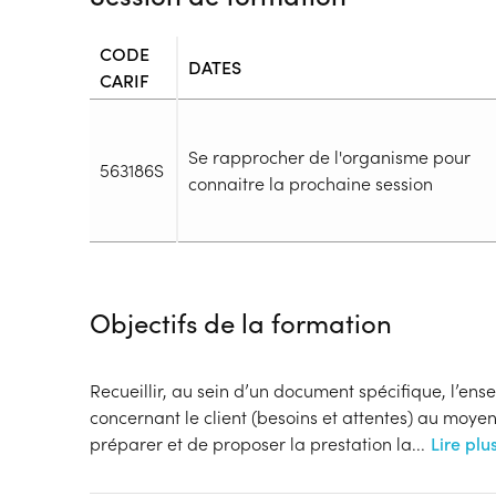
CODE
DATES
CARIF
Se rapprocher de l'organisme pour
563186S
connaitre la prochaine session
Durée
Durée totale de la formation :
70h
Objectifs de la formation
Durée en centre :
70h
Durée en entreprise :
h
Modalités de formation
Recueillir, au sein d’un document spécifique, l’en
Rythme :
concernant le client (besoins et attentes) au moyen
Temps plein, Cours de jour
préparer et de proposer la prestation la
...
Lire plu
Type de parcours :
Parcours individualisé