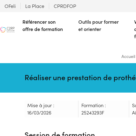
OFeli
La Place
CPRDFOP
Référencer son
Outils pour former
offre de formation
et orienter
Accueil
Réaliser une prestation de proth
Mise à jour :
Formation :
S
16/03/2026
25243293F
A
Session de formation