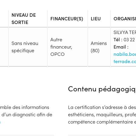
NIVEAU DE
FINANCEUR(S)
LIEU
ORGANIS
SORTIE
SILVYA T
Autre
Tél :
03 22
Sans niveau
Amiens
financeur,
Email :
spécifique
(80)
OPCO
nabila.b
terrade.c
Admission
Niveau d'entrée requis :
Sans n
Contenu pédagogiq
Prérequis :
-
Public :
semble des informations
La certification s’adresse à des
En activité professionnelle, Sal
 d’un diagnostic afin de
esthéticiens, maquilleurs, pro
En recherche d'emploi, Tout pu
s
compétence complémentaire e
Réunions d'information
Aucune information