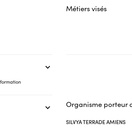
Financeur
Complément d'informat
Métiers visés
bénéficiaire
Autre financeur
Aucune information
OPCO
 présentielle
 formation
Organisme porteur d
SILVYA TERRADE AMIENS