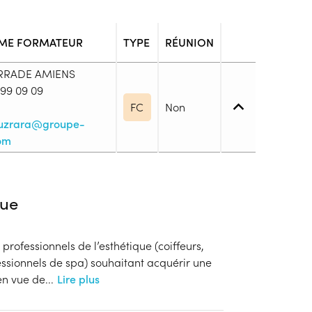
ME FORMATEUR
TYPE
RÉUNION
ERRADE AMIENS
 99 09 09
FC
Non
ouzrara@groupe-
om
iveau spécifique
ue
 professionnels de l’esthétique (coiffeurs,
arié
fessionnels de spa) souhaitant acquérir une
blic
n vue de
...
Lire plus
s