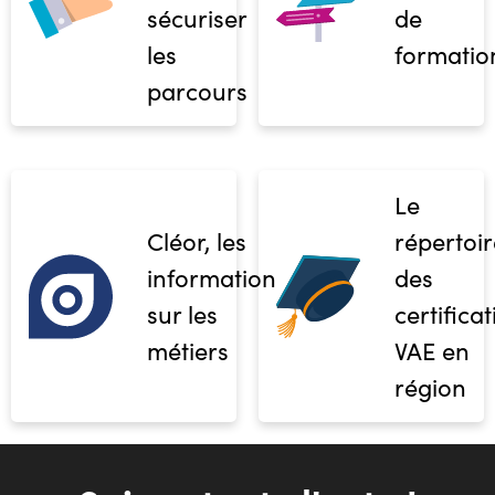
sécuriser
de
les
formatio
parcours
Le
Cléor, les
répertoir
informations
des
sur les
certifica
métiers
VAE en
région