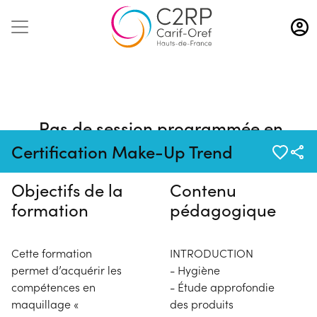
Aller
au
contenu
principal
Pas de session programmée en
ce moment
Certification Make-Up Trend
Objectifs de la
Contenu
formation
pédagogique
Cette formation
INTRODUCTION
permet d’acquérir les
- Hygiène
compétences en
- Étude approfondie
maquillage «
des produits