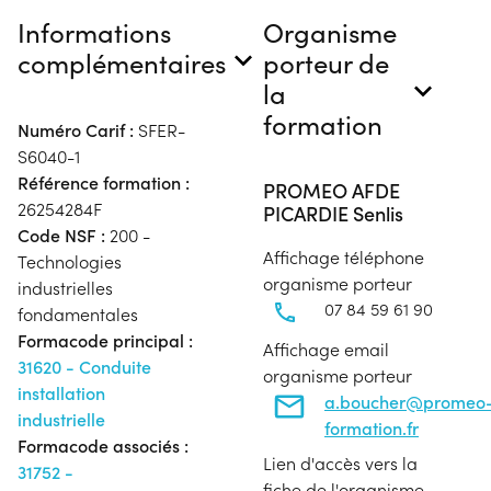
Informations
Organisme
complémentaires
porteur de
la
formation
Numéro Carif :
SFER-
S6040-1
Référence formation :
PROMEO AFDE
26254284F
PICARDIE Senlis
Code NSF :
200 -
Affichage téléphone
Technologies
organisme porteur
industrielles
07 84 59 61 90
fondamentales
Formacode principal :
Affichage email
31620 - Conduite
organisme porteur
installation
a.boucher@promeo
industrielle
formation.fr
Formacode associés :
Lien d'accès vers la
31752 -
fiche de l'organisme