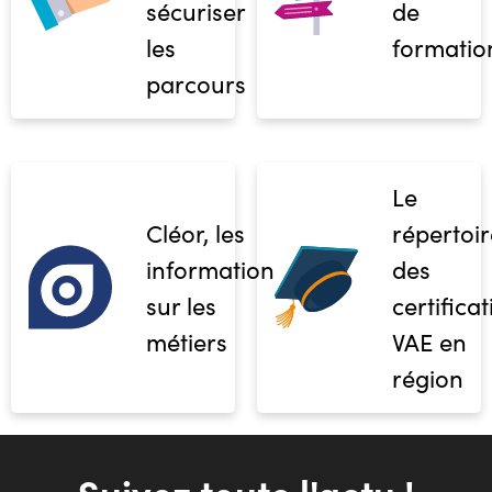
sécuriser
de
les
formatio
parcours
Le
Cléor, les
répertoir
informations
des
sur les
certifica
métiers
VAE en
région
Suivez toute l'actu !