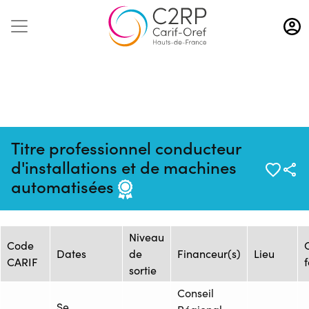
Aller
au
contenu
principal
Titre professionnel conducteur
Mise à jour :
Formation :
Source : PROMEO AFDE
d'installations et de machines
09/03/2026
26254284F
PICARDIE Senlis
automatisées
Session de formation
Niveau
Code
Dates
de
Financeur(s)
Lieu
CARIF
sortie
Conseil
Se