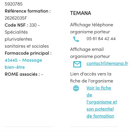
592078S
Référence formation :
TEMANA
26262035F
Affichage téléphone
Code NSF :
330 -
organisme porteur
Spécialités
05 61 84 42 44
plurivalentes
sanitaires et sociales
Affichage email
Formacode principal :
organisme porteur
43445 - Massage
contact@temana.fr
bien-être
Lien d'accès vers la
ROME associés :
-
fiche de l'organisme
Voir la fiche
de
l'organisme et
son potentiel
de formation