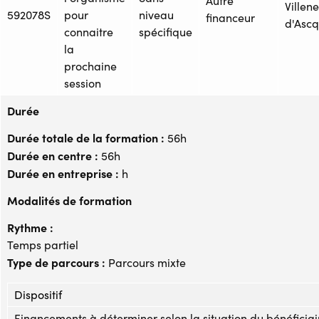
Autre
Villen
592078S
pour
niveau
financeur
d'Ascq
connaitre
spécifique
la
prochaine
session
Durée
Durée totale de la formation :
56h
Durée en centre :
56h
Durée en entreprise :
h
Modalités de formation
Rythme :
Temps partiel
Type de parcours :
Parcours mixte
Dispositif
Financements à déterminer selon la situation du bénéficiai