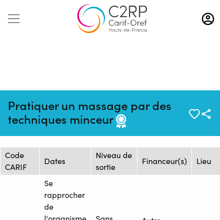
Aller
au
contenu
principal
Mise à jour :
Formation :
Source :
Pratiquer un massage par des
09/04/2026
26262035F
TEMANA
techniques minceur
Session de formation
Code
Niveau de
Dates
Financeur(s)
Lieu
CARIF
sortie
Se
rapprocher
de
l'organisme
Sans