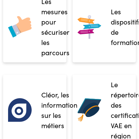
Les
mesures
Les
pour
dispositif
sécuriser
de
les
formatio
parcours
Le
Cléor, les
répertoir
informations
des
sur les
certifica
métiers
VAE en
région