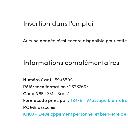
Tarif :
N.C.
Modalités d'enseignement :
Formation entièrement
Lieu de formation
Insertion dans l'emploi
3 Rue des Teinturiers
59491 Villeneuve-d'Ascq
Aucune donnée n'est encore disponible pour cette
Accueil sur le lieu de formation
Accès handicap :
Pas d'accès handicap
Hébergement :
Pas d'hébergement
Informations complémentaires
Restauration :
Pas de restauration
Transport :
Pas de transport
Numéro Carif :
594659S
Référence formation :
26262697F
Code NSF :
331 - Santé
Formacode principal :
43445 - Massage bien-être
ROME associés :
K1103 - Développement personnel et bien-être de 