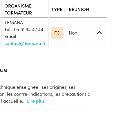
ORGANISME
TYPE
RÉUNION
FORMATEUR
TEMANA
Tél :
05 61 84 42 44
FC
Non
Email :
contact@temana.fr
iveau spécifique
ue
hnique enseignée : ses origines, ses
blic
on, les contre-indications, les précautions à
s
l’accueil e
...
Lire plus
ion