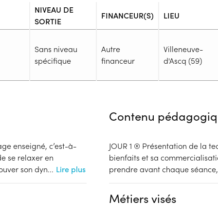
NIVEAU DE
FINANCEUR(S)
LIEU
SORTIE
Sans niveau
Autre
Villeneuve-
spécifique
financeur
d'Ascq (59)
Admission
Niveau d'entrée requis :
Sans n
Contenu pédagogiq
Prérequis :
-
Public :
ge enseigné, c’est-à-
JOUR 1 ® Présentation de la tec
En recherche d'emploi, Tout pu
de se relaxer en
bienfaits et sa commercialisati
Réunions d'information
rouver son dyn
...
Lire plus
prendre avant chaque séance, 
Aucune information
Complément d'informat
Financeur
Métiers visés
Aucune information
bénéficiaire
Autre financeur