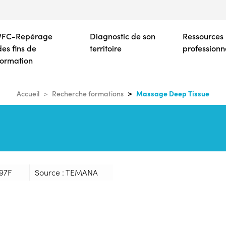
Aller
au
contenu
VFC-Repérage
Diagnostic de son
Ressources
principal
des fins de
territoire
professionn
formation
Massage Deep Tissue
Accueil
Recherche formations
97F
Source : TEMANA