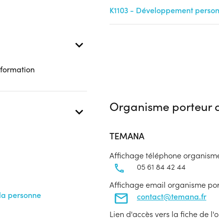
K1103 - Développement personn
 présentielle
 formation
Organisme porteur d
TEMANA
Affichage téléphone organism
05 61 84 42 44
Affichage email organisme po
la personne
contact@temana.fr
Lien d'accès vers la fiche de l