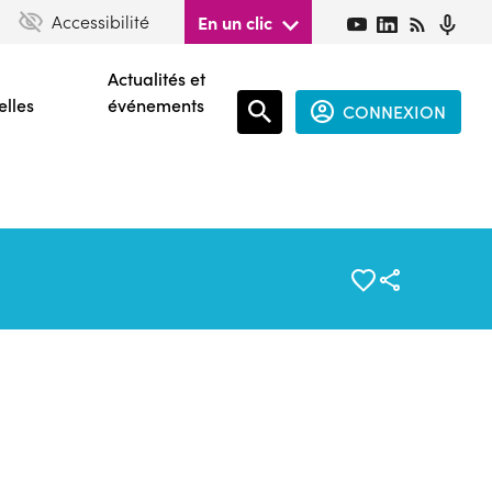
Accessibilité
En un clic
Actualités et
elles
événements
CONNEXION
Espace
connecté
guest