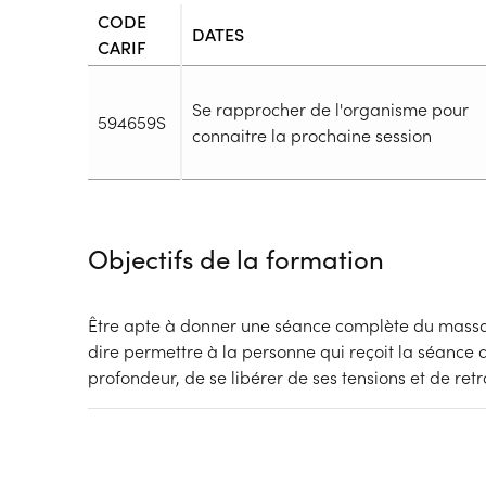
CODE
DATES
CARIF
Se rapprocher de l'organisme pour
594659S
connaitre la prochaine session
Durée
Durée totale de la formation :
21h
Objectifs de la formation
Durée en centre :
21h
Durée en entreprise :
h
Modalités de formation
Être apte à donner une séance complète du massa
Rythme :
dire permettre à la personne qui reçoit la séance 
Temps partiel
profondeur, de se libérer de ses tensions et de ret
Type de parcours :
Parcours collectif
Dispositif
Financements à déterminer selon la situation du 