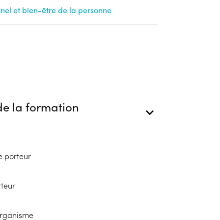
el et bien-être de la personne
e la formation
e porteur
rteur
'organisme