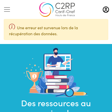
Aller
au
contenu
principal
Une erreur est survenue lors de la
récupération des données.
Des ressources au
Saisir