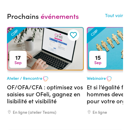
Prochains
événements
Tout voir
C2RP
C2RP
17
15
Sep
Sep
Atelier / Rencontre
Webinaire
OF/OFA/CFA : optimisez vos
Et si l’égalité 
saisies sur OFeli, gagnez en
hommes devenai
lisibilité et visibilité
pour votre org
formation ?
En ligne (atelier Teams)
En ligne