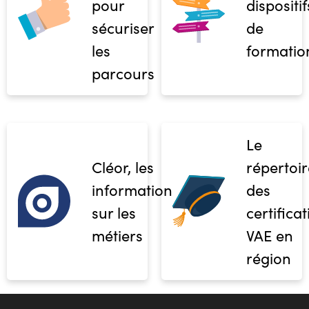
pour
dispositif
sécuriser
de
les
formatio
parcours
Le
Cléor, les
répertoir
informations
des
sur les
certifica
métiers
VAE en
région