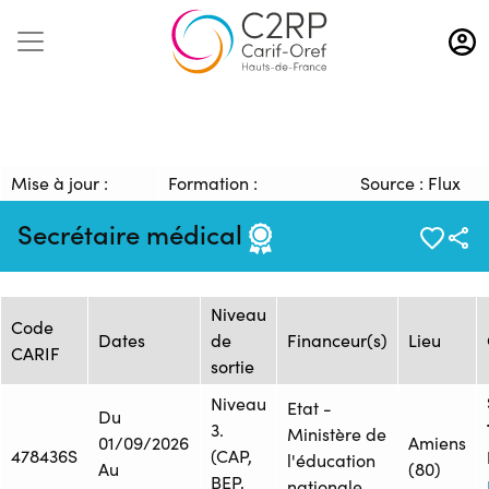
Aller
au
contenu
principal
Mise à jour :
Formation :
Source : Flux
07/08/2026
ONISEP_2458716F
ONISEP
Secrétaire médical
Session de formation
Niveau
Code
Dates
de
Financeur(s)
Lieu
CARIF
sortie
Niveau
Etat -
Du
3.
Ministère de
01/09/2026
Amiens
478436S
(CAP,
l'éducation
Au
(80)
BEP,
nationale