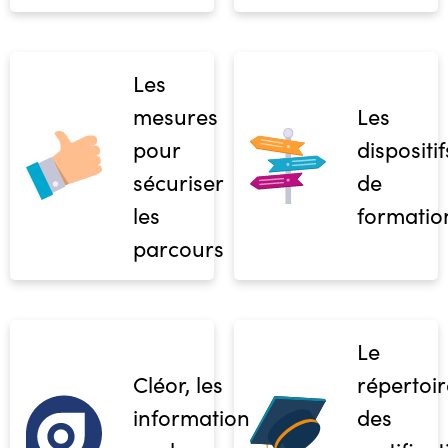
Les
mesures
Les
pour
dispositif
sécuriser
de
les
formatio
parcours
Le
Cléor, les
répertoir
informations
des