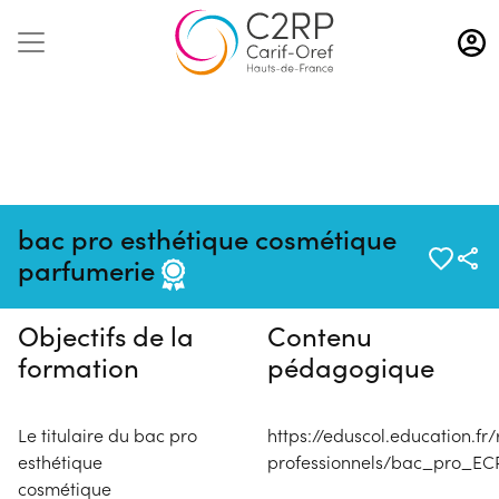
Aller
au
contenu
principal
Pas de session programmée en
bac pro esthétique cosmétique
ce moment
parfumerie
Objectifs de la
Contenu
formation
pédagogique
Le titulaire du bac pro
https://eduscol.education.fr/
esthétique
professionnels/bac_pro_ECP
cosmétique