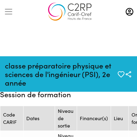
Aller
au
contenu
principal
classe préparatoire physique et
Source :
Mise à jour :
Formation :
sciences de l'ingénieur (PSI), 2e
Flux
06/08/2026
ONISEP_FOR.2752_AF.52870
année
ONISEP
Session de formation
Niveau
Code
O
Dates
de
Financeur(s)
Lieu
CARIF
fo
sortie
Niveau