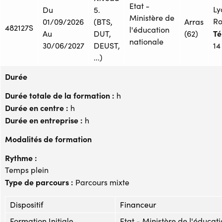
Etat -
Ly
Du
5.
Ministère de
Ro
01/09/2026
(BTS,
Arras
482127S
l'éducation
Tél
Au
DUT,
(62)
nationale
30/06/2027
DEUST,
14
...)
Durée
Durée totale de la formation :
h
Durée en centre :
h
Durée en entreprise :
h
Modalités de formation
Rythme :
Temps plein
Type de parcours :
Parcours mixte
Dispositif
Financeur
Formation Initiale
Etat - Ministère de l'éducat