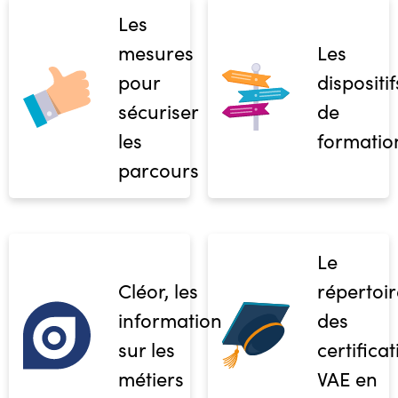
Les
mesures
Les
pour
dispositif
sécuriser
de
les
formatio
parcours
Le
Cléor, les
répertoir
informations
des
sur les
certifica
métiers
VAE en