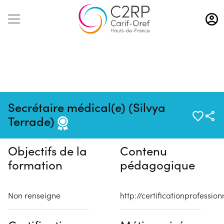
Aller
au
contenu
principal
Pas de session programmée en
Secrétaire médical(e) (Silvya
ce moment
Terrade)
Objectifs de la
Contenu
formation
pédagogique
Non renseigne
http://certificationprofessio