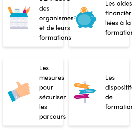
Les aide
des
financièr
organismes
liées à la
et de leurs
formatio
formations
Les
mesures
Les
pour
dispositif
sécuriser
de
les
formatio
parcours