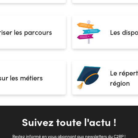
iser les parcours
Les dispo
Le répert
sur les métiers
région
Suivez toute l'actu !
Restez informé en vous abonnant aux newsletters du C2RP !