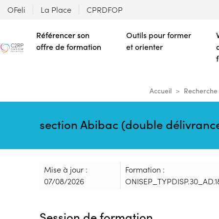
OFeli
La Place
CPRDFOP
Référencer son
Outils pour former
offre de formation
et orienter
Accueil
Recherche 
section Abibac (double délivranc
Mise à jour :
Formation :
07/08/2026
ONISEP_TYPDISP.30_AD.1
Session de formation