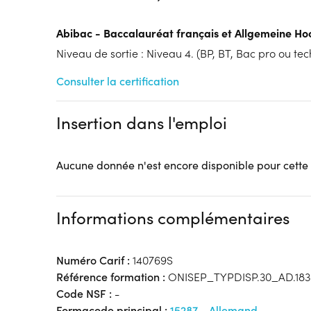
Tarif :
N.C.
Modalités d'enseignement :
Formation entièrement
Abibac - Baccalauréat français et Allgemeine Hoc
Lieu de formation
Niveau de sortie : Niveau 4. (BP, BT, Bac pro ou tech
133 rue Saint Vaast
59508 Douai
Consulter la certification
Accueil sur le lieu de formation
Accès handicap :
ascenseur; rampe d'accès
Insertion dans l'emploi
Hébergement :
internat fille garçon
Restauration :
Pas de restauration
Transport :
Pas de transport
Aucune donnée n'est encore disponible pour cette
Informations complémentaires
Numéro Carif :
140769S
Référence formation :
ONISEP_TYPDISP.30_AD.183
Code NSF :
-
Formacode principal :
15287 - Allemand