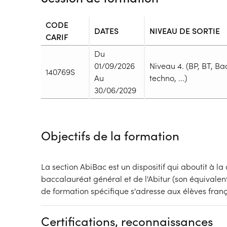
CODE
DATES
NIVEAU DE SORTIE
CARIF
Du
01/09/2026
Niveau 4. (BP, BT, Ba
140769S
Au
techno, ...)
30/06/2029
Durée
Durée totale de la formation :
h
Objectifs de la formation
Durée en centre :
h
Durée en entreprise :
h
Modalités de formation
La section AbiBac est un dispositif qui aboutit à l
Type de parcours :
Parcours mixte
baccalauréat général et de l'Abitur (son équivale
de formation spécifique s'adresse aux élèves franç
Dispositif
Financeur
Formation Initiale
Etat - Ministère de l'é
Certifications, reconnaissances