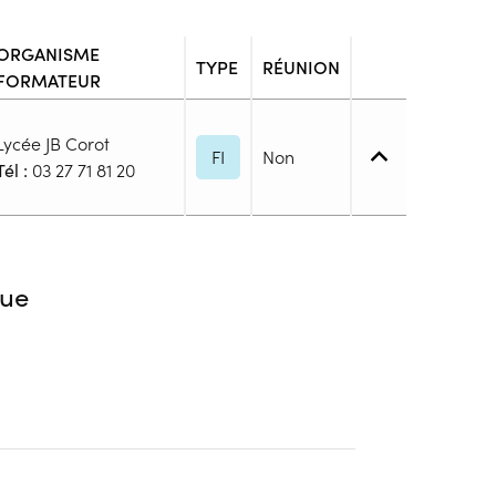
ORGANISME
TYPE
RÉUNION
FORMATEUR
Lycée JB Corot
FI
Non
Tél :
03 27 71 81 20
ation non communiquée
ue
blic
s
ion