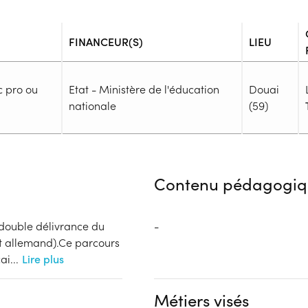
FINANCEUR(S)
LIEU
c pro ou
Etat - Ministère de l'éducation
Douai
nationale
(59)
Admission
Niveau d'entrée requis :
inform
Contenu pédagogiq
Prérequis :
-
Public :
a double délivrance du
-
En recherche d'emploi, Tout pu
nt allemand).Ce parcours
Réunions d'information
ai
...
Lire plus
Aucune information
Complément d'informat
ducation nationale
Métiers visés
Aucune information