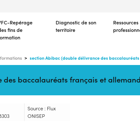
Aller
au
contenu
VFC-Repérage
Diagnostic de son
Ressources
principal
des fins de
territoire
professionn
formation
section Abibac (double délivrance des baccalauréats 
formations
e des baccalauréats français et alleman
Source : Flux
8303
ONISEP