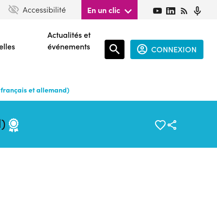
Accessibilité
En un clic
Actualités et
elles
événements
CONNEXION
Espace
connecté
français et allemand)
guest
d)