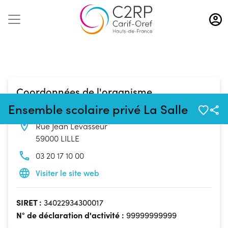
Aller
au
contenu
principal
Coordonnées de l'organisme
Ensemble scolaire privé La Salle
Ensemble scolaire privé La Salle - Lycée 2
Rue Jean Levasseur
59000 LILLE
03 20 17 10 00
Visiter le site web
SIRET :
34022934300017
N° de déclaration d'activité :
99999999999