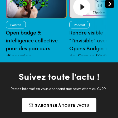
Portrait
Podcast
Open badge &
Rendre visible
intelligence collective
"l'invisible" avec les
pour des parcours
Opens Badges en H
d’insertion
de-France [C2RP]
24/10/2022 | 7 mins
24/01/2022 | 28 mins
Suivez toute l'actu !
Restez informé en vous abonnant aux newsletters du C2RP !
S'ABONNER À TOUTE L'ACTU