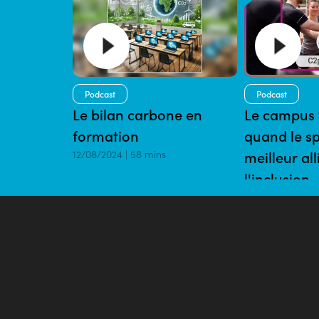
Podcast
Podcast
Le bilan carbone en
Le campus 
formation
quand le sp
12/08/2024 | 58 mins
meilleur al
l'inclusion
09/07/2024 | 18 