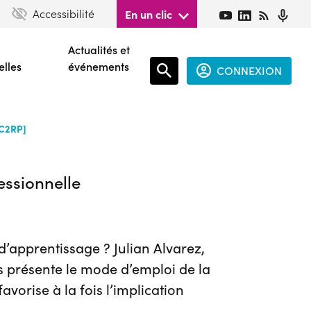
Accessibilité
En un clic
Actualités et
elles
événements
CONNEXION
Espace
[C2RP]
connecté
guest
ssionnelle
d’apprentissage ? Julian Alvarez,
s présente le mode d’emploi de la
orise à la fois l’implication