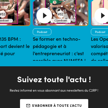
Podcast
Podcast
135 BPM :
Se former en techno-
Les Ope
ort devient le
pédagogie et à
valoris
lié pour
l’entrepreneuriat : c’est
compéte
possible avec NUMEFA !
de coll
mins
13/05/2024 | 18 mins
du grou
format
Suivez toute l'actu !
15/04/2024 
Restez informé en vous abonnant aux newsletters du C2RP !
S'ABONNER À TOUTE L'ACTU