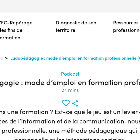
Aller
au
contenu
VFC-Repérage
Diagnostic de son
Ressources
principal
des fins de
territoire
professionn
formation
Ludopédagogie : mode d’emploi en formation professionnelle 
il
Podcast
ogie : mode d’emploi en formation profe
24 mins
une formation ? Est-ce que le jeu est un levier 
ces de l’information et de la communication, nou
rofessionnelle, une méthode pédagogique qui fav
personnelle et les interactions sociales.